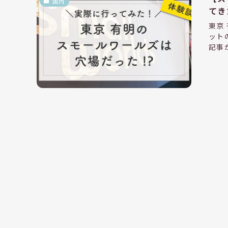
国内
てき
東京
ット
記事